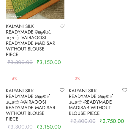
nalampattu
on
zham
₹3,450.00.
₹3,
e madisar
mul cotton
zham
KALYANI SILK
READYMADE ரெடிமேட்
ndra
 silk
vastram
மடிசார் -VAIRAOOSI
READYMADE MADISAR
e cotton
ni cotton
WITHOUT BLOUSE
PIECE
₹
3,300.00
₹
3,150.00
Original
Current
mkari
r
ymade panchakacham
price was:
price is:
₹3,300.00.
₹3,150.00.
ni cotton
ndra
-
5
%
-
2
%
KALYANI SILK
KALYANI SILK
hi cotton
READYMADE ரெடிமேட்
READYMADE ரெடிமேட்
மடிசார் -VAIRAOOSI
மடிசார் -READYMADE
i semi silk
READYMADE MADISAR
MADISAR WITHOUT
WITHOUT BLOUSE
BLOUSE PIECE
PIECE
₹
2,800.00
₹
2,750.00
Original
Curr
Silk
₹
3,300.00
₹
3,150.00
Original
Current
price was:
pric