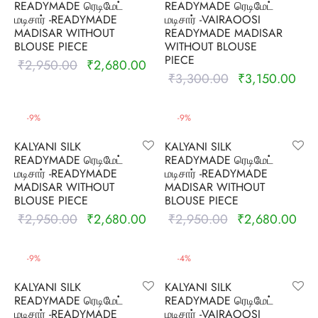
READYMADE ரெடிமேட்
READYMADE ரெடிமேட்
மடிசார் -READYMADE
மடிசார் -VAIRAOOSI
MADISAR WITHOUT
READYMADE MADISAR
BLOUSE PIECE
WITHOUT BLOUSE
PIECE
₹
2,950.00
₹
2,680.00
Original
Current
₹
3,300.00
₹
3,150.00
Original
Curr
price was:
price is:
price was:
pric
₹2,950.00.
₹2,680.00.
₹3,300.00.
₹3,
-
9
%
-
9
%
KALYANI SILK
KALYANI SILK
READYMADE ரெடிமேட்
READYMADE ரெடிமேட்
மடிசார் -READYMADE
மடிசார் -READYMADE
MADISAR WITHOUT
MADISAR WITHOUT
BLOUSE PIECE
BLOUSE PIECE
₹
2,950.00
₹
2,680.00
₹
2,950.00
₹
2,680.00
Original
Current
Original
Curr
price was:
price is:
price was:
pric
₹2,950.00.
₹2,680.00.
₹2,950.00.
₹2,
-
9
%
-
4
%
KALYANI SILK
KALYANI SILK
READYMADE ரெடிமேட்
READYMADE ரெடிமேட்
மடிசார் -READYMADE
மடிசார் -VAIRAOOSI