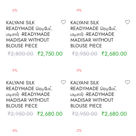
price was:
price is:
₹2,800.00.
₹2,
rai-cotton
₹3,300.00.
₹3,150.00.
-
2
%
-
9
%
silk
KALYANI SILK
KALYANI SILK
READYMADE ரெடிமேட்
READYMADE ரெடிமேட்
Cotton
மடிசார் -READYMADE
மடிசார் -READYMADE
MADISAR WITHOUT
MADISAR WITHOUT
BLOUSE PIECE
BLOUSE PIECE
Silk
₹
2,800.00
₹
2,750.00
₹
2,950.00
₹
2,680.00
Original
Current
Original
Curr
price was:
price is:
price was:
pric
silk cotton
₹2,800.00.
₹2,750.00.
₹2,950.00.
₹2,
-
9
%
-
9
%
ilk
KALYANI SILK
KALYANI SILK
READYMADE ரெடிமேட்
READYMADE ரெடிமேட்
Silk cotton
மடிசார் -READYMADE
மடிசார் -READYMADE
MADISAR WITHOUT
MADISAR WITHOUT
BLOUSE PIECE
BLOUSE PIECE
 silk
₹
2,950.00
₹
2,680.00
₹
2,950.00
₹
2,680.00
Original
Current
Original
Curr
price was:
price is:
price was:
pric
Silk cotton
₹2,950.00.
₹2,680.00.
₹2,950.00.
₹2,
-
4
%
-
2
%