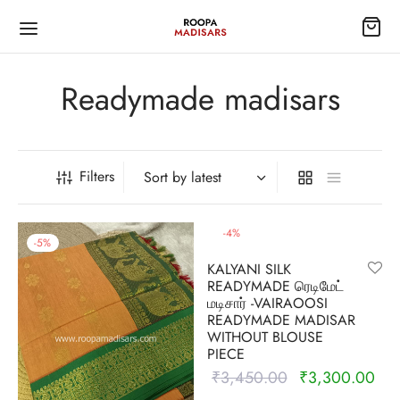
Readymade madisars
Filters
Back
Back
Back
Back
Back
Back
Back
ISARS
EES
TI
EE ACCESSORIES
S
HTY
TRAMS
-
4
%
-
5
%
KALYANI SILK
 silk
Silk Sarees
ymade blouse
dai/Lehenga
lar Nighty
n Pavadai
READYMADE ரெடிமேட்
மடிசார் -VAIRAOOSI
READYMADE MADISAR
 madisars
ottons
6
e bits
ing Nighty
WITHOUT BLOUSE
PIECE
rsilk
Silkcottons
ts
₹
3,450.00
₹
3,300.00
Original
Cur
price was:
pric