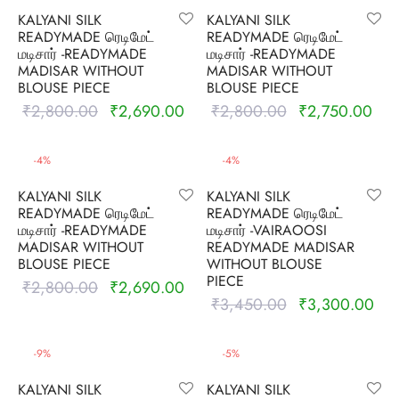
udi
KALYANI SILK
KALYANI SILK
READYMADE ரெடிமேட்
READYMADE ரெடிமேட்
 Sungudi
மடிசார் -READYMADE
மடிசார் -READYMADE
MADISAR WITHOUT
MADISAR WITHOUT
BLOUSE PIECE
BLOUSE PIECE
ymade madisars
₹
2,800.00
₹
2,690.00
₹
2,800.00
₹
2,750.00
Original
Current
Original
Curr
price was:
price is:
price was:
pric
₹2,800.00.
₹2,690.00.
₹2,800.00.
₹2,
-
4
%
-
4
%
KALYANI SILK
KALYANI SILK
READYMADE ரெடிமேட்
READYMADE ரெடிமேட்
மடிசார் -READYMADE
மடிசார் -VAIRAOOSI
MADISAR WITHOUT
READYMADE MADISAR
BLOUSE PIECE
WITHOUT BLOUSE
PIECE
₹
2,800.00
₹
2,690.00
Original
Current
₹
3,450.00
₹
3,300.00
Original
Cur
price was:
price is:
price was:
pric
₹2,800.00.
₹2,690.00.
₹3,450.00.
₹3,
-
9
%
-
5
%
KALYANI SILK
KALYANI SILK