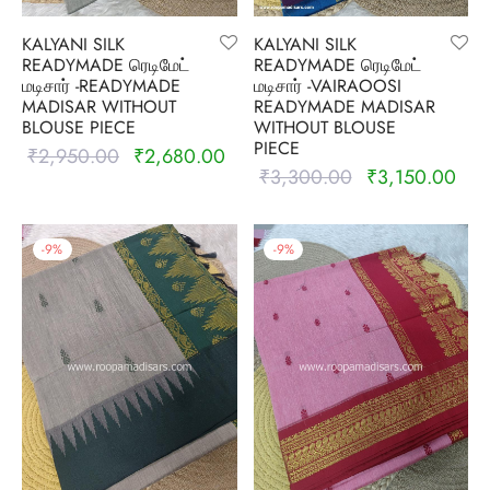
KALYANI SILK
KALYANI SILK
READYMADE ரெடிமேட்
READYMADE ரெடிமேட்
மடிசார் -READYMADE
மடிசார் -VAIRAOOSI
MADISAR WITHOUT
READYMADE MADISAR
BLOUSE PIECE
WITHOUT BLOUSE
PIECE
₹
2,950.00
₹
2,680.00
Original
Current
₹
3,300.00
₹
3,150.00
Original
Curr
price was:
price is:
price was:
pric
₹2,950.00.
₹2,680.00.
₹3,300.00.
₹3,
-
9
%
-
9
%