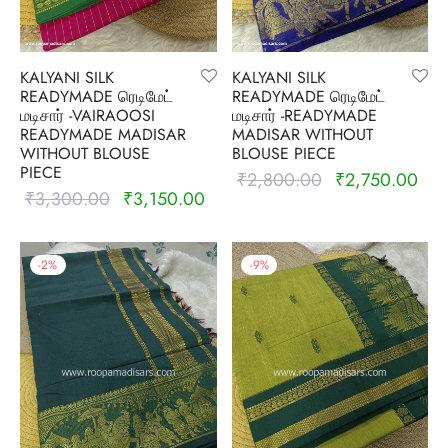
rai-cotton
silk
KALYANI SILK
KALYANI SILK
READYMADE ரெடிமேட்
READYMADE ரெடிமேட்
Cotton
மடிசார் -VAIRAOOSI
மடிசார் -READYMADE
READYMADE MADISAR
MADISAR WITHOUT
WITHOUT BLOUSE
BLOUSE PIECE
Silk
PIECE
₹
2,800.00
₹
2,750.00
Original
Curr
₹
3,300.00
₹
3,150.00
Original
Current
price was:
pric
silk cotton
price was:
price is:
₹2,800.00.
₹2,
₹3,300.00.
₹3,150.00.
ilk
-
2
%
-
9
%
Silk cotton
 silk
Silk cotton