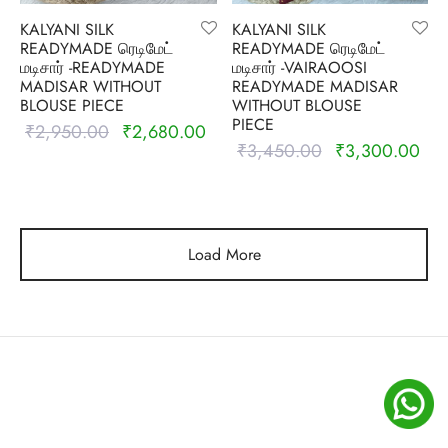
KALYANI SILK
KALYANI SILK
READYMADE ரெடிமேட்
READYMADE ரெடிமேட்
மடிசார் -READYMADE
மடிசார் -VAIRAOOSI
MADISAR WITHOUT
READYMADE MADISAR
BLOUSE PIECE
WITHOUT BLOUSE
PIECE
₹
2,950.00
₹
2,680.00
Original
Current
₹
3,450.00
₹
3,300.00
Original
Cur
price was:
price is:
price was:
pric
₹2,950.00.
₹2,680.00.
₹3,450.00.
₹3,
Load More