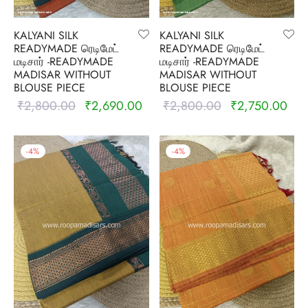
KALYANI SILK
KALYANI SILK
READYMADE ரெடிமேட்
READYMADE ரெடிமேட்
மடிசார் -READYMADE
மடிசார் -READYMADE
MADISAR WITHOUT
MADISAR WITHOUT
BLOUSE PIECE
BLOUSE PIECE
₹
2,800.00
₹
2,690.00
₹
2,800.00
₹
2,750.00
Original
Current
Original
Curr
price was:
price is:
price was:
pric
₹2,800.00.
₹2,690.00.
₹2,800.00.
₹2,
-
4
%
-
4
%