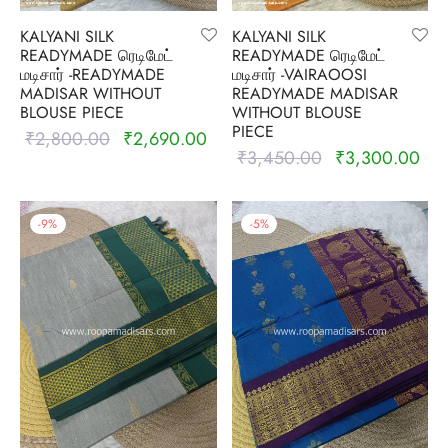
KALYANI SILK
KALYANI SILK
READYMADE ரெடிமேட்
READYMADE ரெடிமேட்
மடிசார் -READYMADE
மடிசார் -VAIRAOOSI
MADISAR WITHOUT
READYMADE MADISAR
BLOUSE PIECE
WITHOUT BLOUSE
PIECE
₹
2,800.00
₹
2,690.00
Original
Current
₹
3,450.00
₹
3,300.00
Original
Cur
price was:
price is:
price was:
pric
₹2,800.00.
₹2,690.00.
₹3,450.00.
₹3,
-
9
%
-
5
%