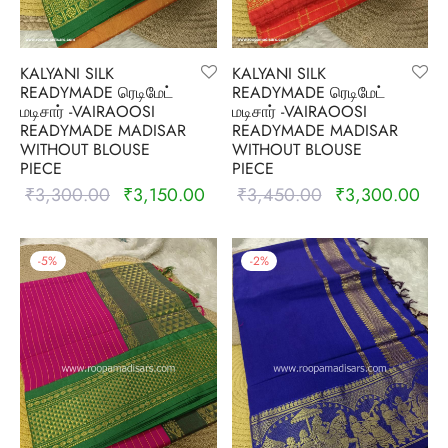
nalampattu
on
zham
e madisar
mul cotton
zham
KALYANI SILK
KALYANI SILK
READYMADE ரெடிமேட்
READYMADE ரெடிமேட்
மடிசார் -VAIRAOOSI
மடிசார் -VAIRAOOSI
ndra
 silk
vastram
READYMADE MADISAR
READYMADE MADISAR
WITHOUT BLOUSE
WITHOUT BLOUSE
e cotton
ni cotton
PIECE
PIECE
₹
3,300.00
₹
3,150.00
₹
3,450.00
₹
3,300.00
Original
Current
Original
Cur
mkari
r
ymade panchakacham
price was:
price is:
price was:
pric
₹3,300.00.
₹3,150.00.
₹3,450.00.
₹3,
ni cotton
ndra
-
5
%
-
2
%
hi cotton
i semi silk
Silk