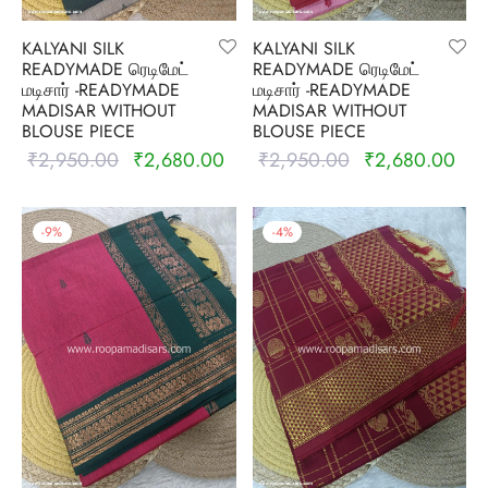
KALYANI SILK
KALYANI SILK
READYMADE ரெடிமேட்
READYMADE ரெடிமேட்
மடிசார் -READYMADE
மடிசார் -READYMADE
MADISAR WITHOUT
MADISAR WITHOUT
BLOUSE PIECE
BLOUSE PIECE
₹
2,950.00
₹
2,680.00
₹
2,950.00
₹
2,680.00
Original
Current
Original
Curr
price was:
price is:
price was:
pric
₹2,950.00.
₹2,680.00.
₹2,950.00.
₹2,
-
9
%
-
4
%