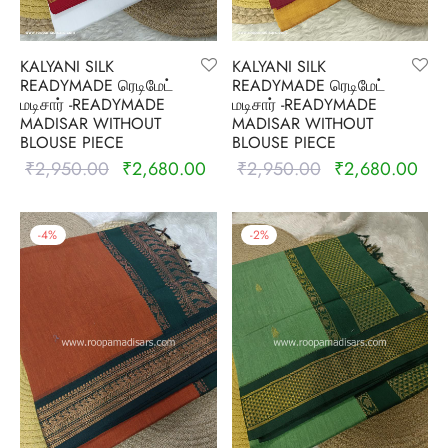
KALYANI SILK
KALYANI SILK
READYMADE ரெடிமேட்
READYMADE ரெடிமேட்
மடிசார் -READYMADE
மடிசார் -READYMADE
MADISAR WITHOUT
MADISAR WITHOUT
BLOUSE PIECE
BLOUSE PIECE
₹
2,950.00
₹
2,680.00
₹
2,950.00
₹
2,680.00
Original
Current
Original
Curr
price was:
price is:
price was:
pric
₹2,950.00.
₹2,680.00.
₹2,950.00.
₹2,
-
4
%
-
2
%