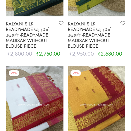
udi
 Sungudi
KALYANI SILK
KALYANI SILK
READYMADE ரெடிமேட்
READYMADE ரெடிமேட்
ymade madisars
மடிசார் -READYMADE
மடிசார் -READYMADE
MADISAR WITHOUT
MADISAR WITHOUT
BLOUSE PIECE
BLOUSE PIECE
₹
2,800.00
₹
2,750.00
₹
2,950.00
₹
2,680.00
Original
Current
Original
Curr
price was:
price is:
price was:
pric
₹2,800.00.
₹2,750.00.
₹2,950.00.
₹2,
-
9
%
-
9
%